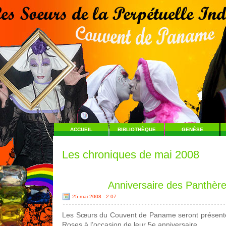
ACCUEIL
BIBLIOTHÈQUE
GENÈSE
Les chroniques de mai 2008
Anniversaire des Panthèr
25 mai 2008 - 2:07
Les Sœurs du Couvent de Paname seront présent
Roses à l’occasion de leur 5e anniversaire.