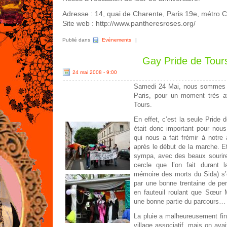
Adresse : 14, quai de Charente, Paris 19e, métro C
Site web : http://www.pantheresroses.org/
Publié dans
Evénements
|
Gay Pride de Tour
24 mai 2008 - 9:00
Samedi 24 Mai, nous sommes p
Paris, pour un moment très a
Tours.
En effet, c’est la seule Pride d
était donc important pour nous
qui nous a fait frémir à notre a
après le début de la marche. Et
sympa, avec des beaux sourir
cercle que l’on fait durant 
mémoire des morts du Sida) s’
par une bonne trentaine de per
en fauteuil roulant que Sœur
une bonne partie du parcours… 
La pluie a malheureusement fini
village associatif, mais on av