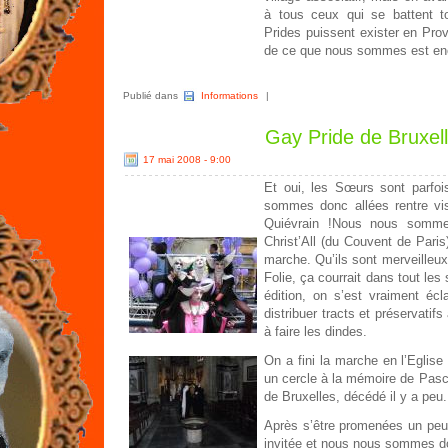
à tous ceux qui se battent t
Prides puissent exister en Provi
de ce que nous sommes est en
Publié dans
Informations
|
Gay Pride de Bruxel
17 mai 2008 - 9:00
Et oui, les Sœurs sont parfoi
sommes donc allées rentre vis
Quiévrain !Nous nous somme
Christ’All (du Couvent de Paris)
marche. Qu’ils sont merveilleu
Folie, ça courrait dans tout les
édition, on s’est vraiment éc
distribuer tracts et préservatif
à faire les dindes.
On a fini la marche en l’Eglis
un cercle à la mémoire de Pasc
de Bruxelles, décédé il y a peu.
Après s’être promenées un peu,
invitée et nous nous sommes d