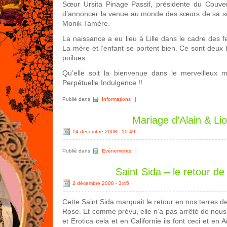
Sœur Ursita Pinage Passif, présidente du Couve
d’annoncer la venue au monde des sœurs de sa se
Monik Tamère.
La naissance a eu lieu à Lille dans le cadre des fe
La mère et l’enfant se portent bien. Ce sont deux 
poilues.
Qu’elle soit la bienvenue dans le merveilleux
Perpétuelle Indulgence !!
Publié dans
Informations
|
Mariage d’Alain & Lio
14 décembre 2008 - 10:49
Publié dans
Evénements
|
Saint Sida – le retour de
2 décembre 2008 - 3:45
Cette Saint Sida marquait le retour en nos terres
Rose. Et comme prévu, elle n’a pas arrêté de nous 
et Erotica cela et en Californie ils font ceci et en 