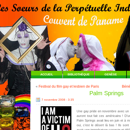
ACCUEIL
BIBLIOTHÈQUE
GENÈSE
«
Festival du film gay et lesbien de Paris
Béné
Palm Springs
7 novembre 2008 - 3:35
Une gay pride en novembre avec un d
auront tout fait ces américains ! D’u
Palm Springs avait lieu en juin et à mi
oui, c’est le désert là bas ! Ils son
avoir une température correcte et déjà