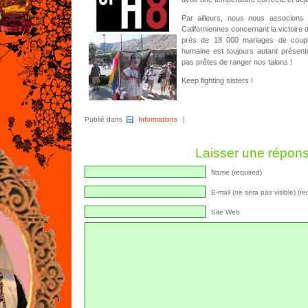
Par ailleurs, nous nous associons
Californiennes concernant la victoire d
près de 18 000 mariages de coup
humaine est toujours autant prése
pas prêtes de ranger nos talons !
Keep fighting sisters !
Publié dans
Informations
|
Laisser une répon
Name (required)
E-mail (ne sera pas visible) (re
Site Web