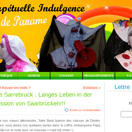
OTHÈQUE
GENÈSE
COUVENT
RESSOURCEMENTS
F.A
Lettre
 trouver les mots ?
Existrans
»
e Sarrebruck : Langes Leben in der
ssion von Saarbrücken!!!
En
Ecrire un commentaire
 de nos sœurs allemandes, Saint Benji (patron des caisses de Dindes
ure, nous jetons nos quelques perles dans le coffre, embarquons Papa
la sur la route pour un nouveau « road trip sister ».