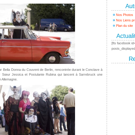
Aut
Nos Photos
Nos Liens pr
Plan du site
Actual
[fts facebook 
posts_displaye
R
r Bella Donna du Couvent de Berlin, rencontrée durant le Conclave à
r Sœur Jessica et Postulante Rubina qui lancent à Sarrebruck une
n Allemagne.