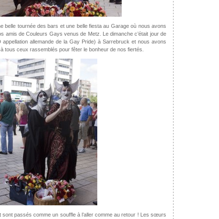
e belle tournée des bars et une belle fiesta au Garage où nous avons
os amis de Couleurs Gays venus de Metz. Le dimanche c’était jour de
 appellation allemande de la Gay Pride) à Sarrebruck et nous avons
à tous ceux rassemblés pour fêter le bonheur de nos fiertés.
 sont passés comme un souffle à l’aller comme au retour ! Les sœurs