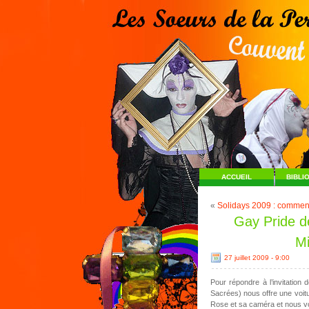
ACCUEIL
BIBLI
«
Solidays 2009 : comment
Gay Pride d
Mi
27 juillet 2009 - 9:00
Pour répondre à l’invitation
Sacrées) nous offre une voit
Rose et sa caméra et nous voi