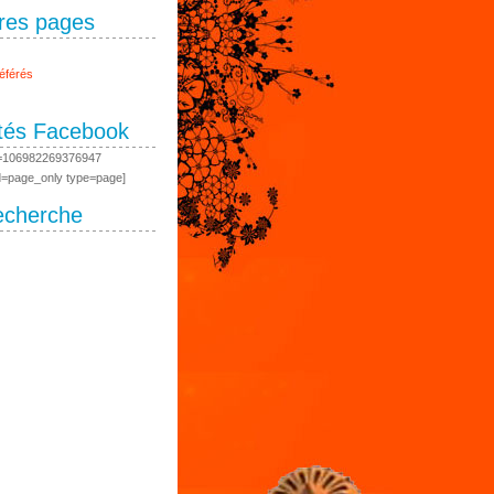
res pages
éférés
ités Facebook
id=106982269376947
d=page_only type=page]
echerche