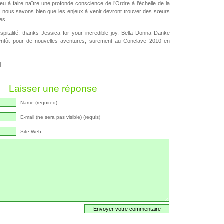
u à faire naître une profonde conscience de l’Ordre à l’échelle de la
nous savons bien que les enjeux à venir devront trouver des sœurs
tes.
pitalité, thanks Jessica for your incredible joy, Bella Donna Danke
ientôt pour de nouvelles aventures, surement au Conclave 2010 en
|
Laisser une réponse
Name (required)
E-mail (ne sera pas visible) (requis)
Site Web