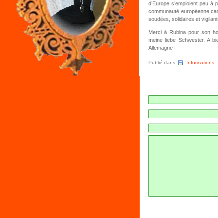
d’Europe s’emploient peu à pe
communauté européenne car 
soudées, solidaires et vigilan
Merci à Rubina pour son hos
meine liebe Schwester. A b
Allemagne !
Publié dans
Informations